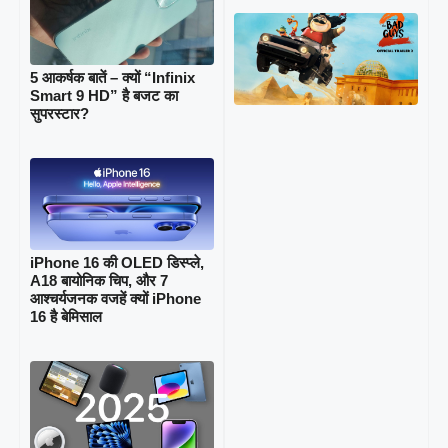
9 C
Rea
Bad
Rel
5 आकर्षक बातें – क्यों “Infinix
(Au
Smart 9 HD” है बजट का
Is B
सुपरस्टार?
iPhone 16 की OLED डिस्प्ले,
A18 बायोनिक चिप, और 7
आश्चर्यजनक वजहें क्यों iPhone
16 है बेमिसाल