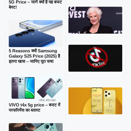
5G Price – जानें क्यों है यह बजट
बेस्ट!
5
Hea
Fac
How
Burr
Tha
Sho
7
5 Reasons क्यों Samsung
Emo
Galaxy S25 Price (2025) है
Ins
इतना खास – जानिए पूरा सच!
int
Tik
Ban
Can
Ign
7
Rev
Ins
on 
VIVO t4x 5g price – बजट में
Tru
परफॉरमेंस का ब्लास्ट
Mob
Web
Bol
Deb