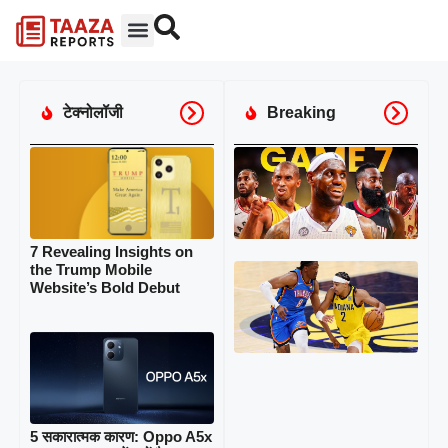
टेक्नोलॉजी
Breaking
NB
Fin
Gam
His
Tur
Epi
7 Revealing Insights on
the Trump Mobile
7
Emo
Website’s Bold Debut
Mo
Tha
Mak
Fin
Pac
Thu
Rea
‘Pri
of 
5 सकारात्मक कारण: Oppo A5x
7