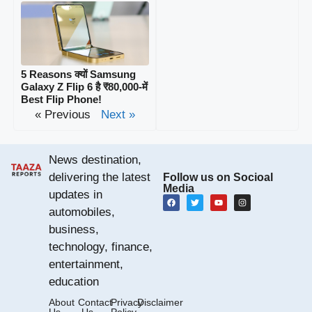
5 Reasons क्यों Samsung
Galaxy Z Flip 6 है ₹80,000‑में
Best Flip Phone!
« Previous
Next »
News destination,
delivering the latest
Follow us on Socioal
Media
updates in
automobiles,
business,
technology, finance,
entertainment,
education
About
Contact
Privacy
Disclaimer
Us
Us
Policy