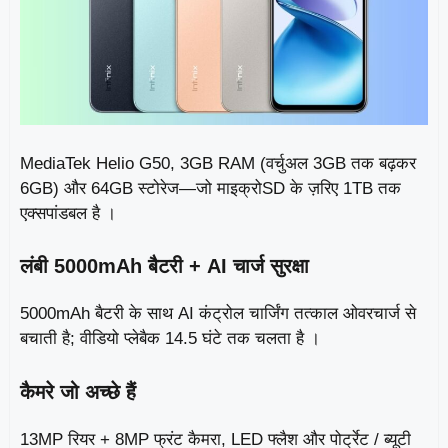
MediaTek Helio G50, 3GB RAM (वर्चुअल 3GB तक बढ़कर
6GB) और 64GB स्टोरेज—जो माइक्रोSD के ज़रिए 1TB तक
एक्सपांडबल है ।
लंबी 5000mAh बैटरी + AI चार्ज सुरक्षा
5000mAh बैटरी के साथ AI कंट्रोल चार्जिंग तत्काल ओवरचार्ज से
बचाती है; वीडियो प्लेबैक 14.5 घंटे तक चलता है ।
कैमरे जो अच्छे हैं
13MP रियर + 8MP फ्रंट कैमरा, LED फ्लैश और पोर्ट्रेट / ब्यूटी