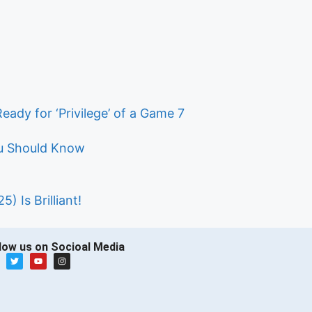
dy for ‘Privilege’ of a Game 7
ou Should Know
 Is Brilliant!
low us on Socioal Media