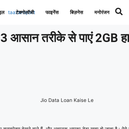
इल
टेक्नोलॉजी
फाइनेंस
बिज़नेस
मनोरंजन
आसान तरीके से पाएं 2GB हाई