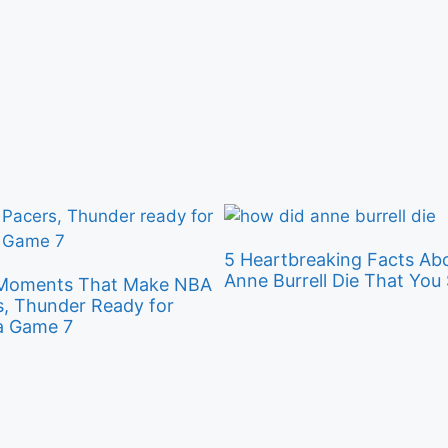
5 Heartbreaking Facts Ab
Anne Burrell Die That Yo
 Moments That Make NBA
rs, Thunder Ready for
f a Game 7