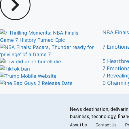
NBA Finals
7 Emotiona
5 Heartbre
7 Emotiona
7 Revealin
9 Charming
News destination, deliverin
business, technology, fina
About Us
Contact Us
Pr