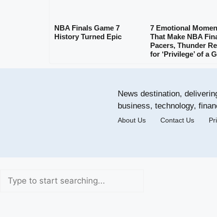
NBA Finals Game 7
7 Emotional Momen
History Turned Epic
That Make NBA Fina
Pacers, Thunder R
for ‘Privilege’ of a
News destination, deliverin
business, technology, finan
About Us
Contact Us
Pr