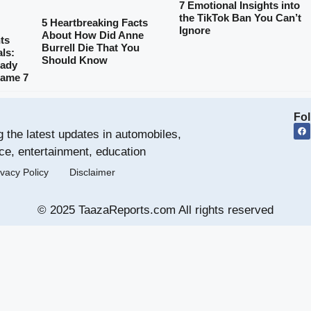
7 Emotional Insights into
the TikTok Ban You Can’t
5 Heartbreaking Facts
Ignore
About How Did Anne
ts
Burrell Die That You
ls:
Should Know
eady
 Game 7
Fol
g the latest updates in automobiles,
ce, entertainment, education
ivacy Policy
Disclaimer
© 2025 TaazaReports.com All rights reserved