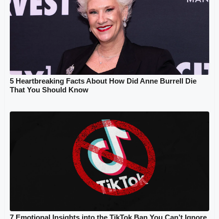
5 Heartbreaking Facts About How Did Anne Burrell Die
That You Should Know
7 Emotional Insights into the TikTok Ban You Can’t Ignore